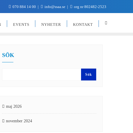
070 884 14 00
info@ssaa.se
org nr 802482-2523
N
EVENTS
NYHETER
KONTAKT
SÖK
Sök
maj 2026
november 2024