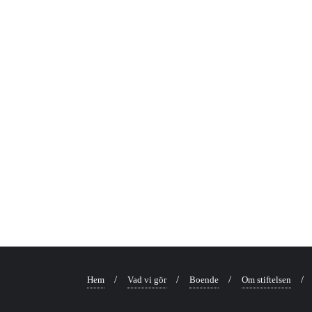
Hem
Vad vi gör
Boende
Om stiftelsen