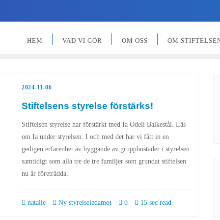
HEM
VAD VI GÖR
OM OSS
OM STIFTELSE
2024-11-06
Stiftelsens styrelse förstärks!
Stiftelsen styrelse har förstärkt med Ia Odell Balkestål. Läs
om Ia under styrelsen. I och med det har vi fått in en
gedigen erfarenhet av byggande av gruppbostäder i styrelsen
samtidigt som alla tre de tre familjer som grundat stiftelsen
nu är företrädda.
natalie
Ny styrelseledamot
0
15 sec read