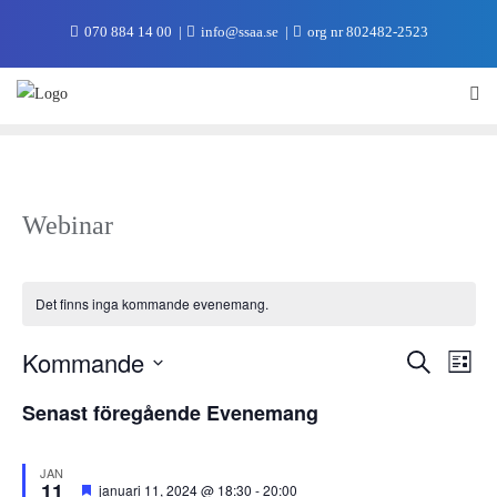
070 884 14 00
info@ssaa.se
org nr 802482-2523
Webinar
Det finns inga kommande evenemang.
Evenem
Eve
Kommande
Sök
Lista
vyna
Search
Välj
Senast föregående Evenemang
and
datum.
Views
Navigat
JAN
11
Utvalt
januari 11, 2024 @ 18:30
-
20:00